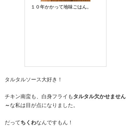
１０年かかって地味ごはん。
Amazonで見る
楽天市場で見る
Yahoo!ショッピングで見る
タルタルソース大好き！
チキン南蛮も、白身フライも
タルタル欠かせません
～
な私は目が点になりました。
だって
ちくわ
なんですもん！