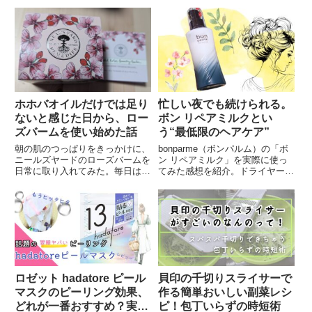
ムです。こっくりとしたテクスチ
方法や、失敗しない案件の選び
ャーで肌にしっかりと馴染み、ト
方、安全な仕事を見極めるポイン
リプルセラミドが肌を守ります。
トまでを徹底解説。まずは小さな
実際に使ってみた感想をレポー
案件から始めて、コツコツと実績
ト！
を積んでいきましょう！
ホホバオイルだけでは足り
忙しい夜でも続けられる。
ないと感じた日から、ロー
ボン リペアミルクとい
ズバームを使い始めた話
う“最低限のヘアケア”
朝の肌のつっぱりをきっかけに、
bonparme（ボンパルム）の「ボ
ニールズヤードのローズバームを
ン リペアミルク」を実際に使っ
日常に取り入れてみた。毎日は使
てみた感想を紹介。ドライヤー前
わないけれど、乾燥が気になる季
に使うだけで続けやすいヘアケア
節に手元に置いている理由を正直
として、使い心地や香り、翌朝の
に書いています。
髪のまとまりなどをレビューしま
す。
ロゼット hadatore ピール
貝印の千切りスライサーで
マスクのピーリング効果、
作る簡単おいしい副菜レシ
どれが一番おすすめ？実際
ピ！包丁いらずの時短術