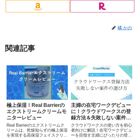
橘 かの
関連記事
極上保湿！Real Barrierの
主婦の在宅ワークデビュー
エクストリームクリームモ
に！クラウドワークスの登
ニターレビュー
録方法＆失敗しない案件の
選び方
Real Barrierのエクストリームク
クラウドワークスの使い方を初心
リームは、乾燥知らずの極上保湿
者向けに解説！在宅ワークデビュ
を実現する高保湿フェイスクリー
ーを目指す主婦にぴったりの登録