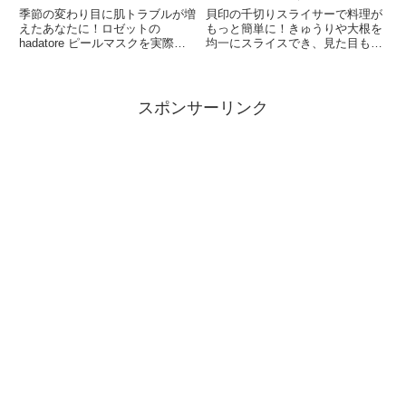
に試してみた！
季節の変わり目に肌トラブルが増
貝印の千切りスライサーで料理が
えたあなたに！ロゼットの
もっと簡単に！きゅうりや大根を
hadatore ピールマスクを実際に
均一にスライスでき、見た目も味
使ったモニターレビューを紹介。
もアップ。サラダや炒め物、ナム
ピーリング効果と保湿成分でツル
ルなど幅広く活用でき、時短調理
ツル肌を実現！
にも最適です。手軽に使える便利
アイテムをぜひ試してみてくださ
スポンサーリンク
い！