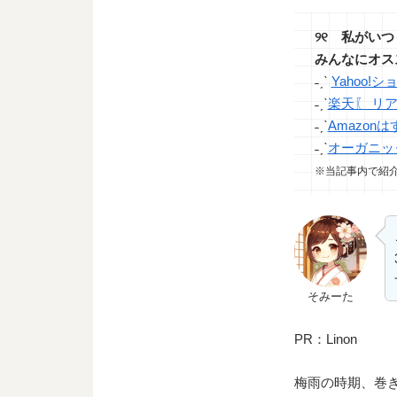
୨୧ 私がい
みんなにオス
˗ˏˋ
Yahoo
˗ˏˋ
楽天〖 リ
˗ˏˋ
Amazo
˗ˏˋ
オーガニック
※当記事内で紹介
そみーた
PR：Linon
梅雨の時期、巻