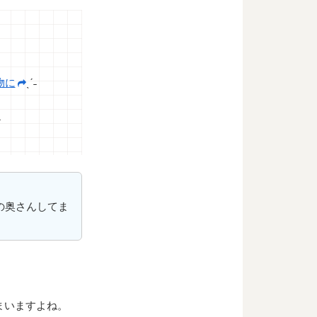
物に
ˎˊ˗
˗
の奥さんしてま
まいますよね。