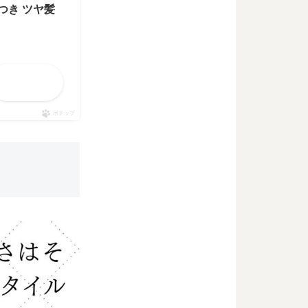
つき ツヤ髪
メルカリ
ポチップ