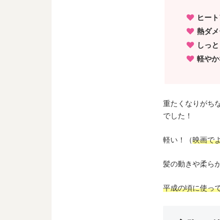
ヒート
熱ダメ
しっと
軽やか
重たくなりがちな
でした！
軽い！（
映画で
髪の動きや柔ら
平成の頃に使っ