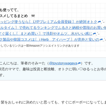
つも使ってて、
スメしてるまとめ ୨୧
!ショッピング使うなら〖 LYPプレミアム会員登録 〗が絶対オトク
ˎˊ˗
アルタイム 〗で売れてるランキングでふるさと納税や普段のお買い
nはすぐ届くし〖 まとめ買い 〗で洗剤やオムツ、水がいい感じ
ˎˊ˗
製品や韓国コスメは〖 i Herb アイハーブ 〗が意外と安いの
ˎˊ
しているリンクは一部Amazonアソシエイトリンクがあります
こんにちは、筆者のそみーた（
@toystorywagaya
）です。
3児のママで、趣味は投資と断捨離、オトクに弱い♡ゆるっとお寺
す。
き髪をおしゃれに決めたいと思っても、すぐにボーボーになってし