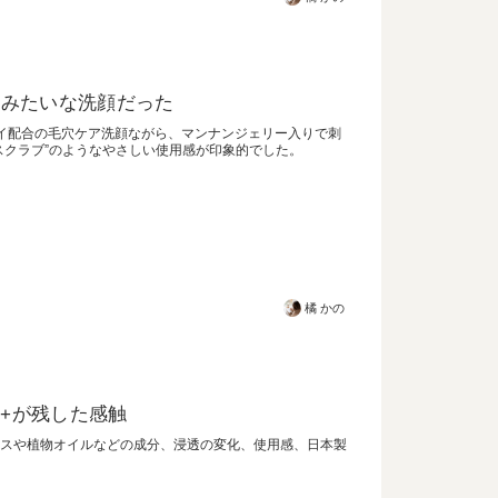
クラブ”みたいな洗顔だった
炭・クレイ配合の毛穴ケア洗顔ながら、マンナンジェリー入りで刺
スクラブ”のようなやさしい使用感が印象的でした。
橘 かの
季+が残した感触
キスや植物オイルなどの成分、浸透の変化、使用感、日本製