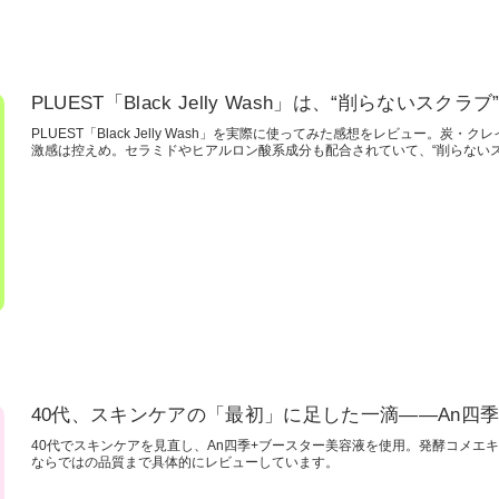
PLUEST「Black Jelly Wash」は、“削らないス
PLUEST「Black Jelly Wash」を実際に使ってみた感想をレビュー。
激感は控えめ。セラミドやヒアルロン酸系成分も配合されていて、“削らない
40代、スキンケアの「最初」に足した一滴——An四
40代でスキンケアを見直し、An四季+ブースター美容液を使用。発酵コメエ
ならではの品質まで具体的にレビューしています。