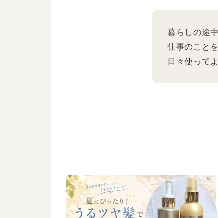
暮らしの途
仕事のこと
日々使って