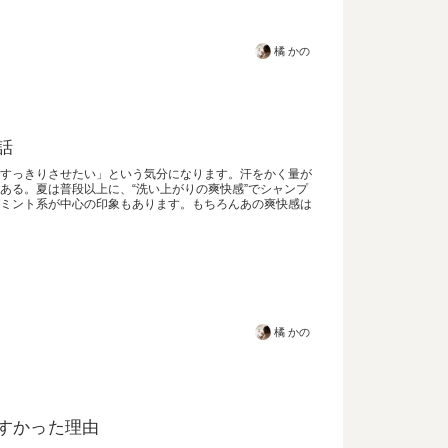
橘 かの
話
すっきりさせたい」という気分になります。汗をかく量が
ある。夏は普段以上に、“洗い上がりの爽快感”でシャンプ
ミント系が中心の印象もあります。もちろんあの爽快感は
橘 かの
すかった理由