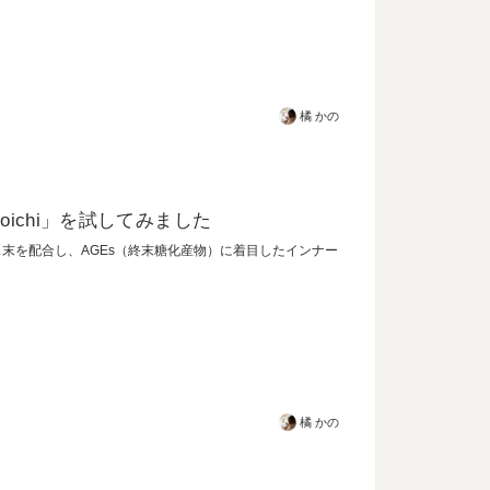
橘 かの
kunoichi」を試してみました
ビシ果皮エキス末を配合し、AGEs（終末糖化産物）に着目したインナー
橘 かの