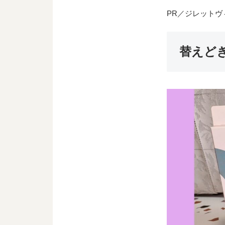
PR／ジレットヴ
替えど