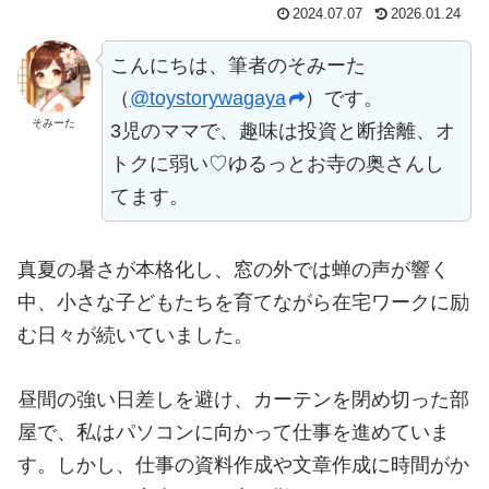
2024.07.07
2026.01.24
こんにちは、筆者のそみーた
（
@toystorywagaya
）です。
そみーた
3児のママで、趣味は投資と断捨離、オ
トクに弱い♡ゆるっとお寺の奥さんし
てます。
真夏の暑さが本格化し、窓の外では蝉の声が響く
中、小さな子どもたちを育てながら在宅ワークに励
む日々が続いていました。
昼間の強い日差しを避け、カーテンを閉め切った部
屋で、私はパソコンに向かって仕事を進めていま
す。しかし、仕事の資料作成や文章作成に時間がか