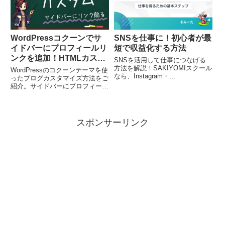
き方など、多彩なサービスを提供
のポイントを解説。SNSを活用
しています。詳しくはブログ
して収益化したい方必見！最短で
「Temple Bride」をご覧くださ
SNS運用を学ぶなら
い。
【SAKIYOMIスクール】もチェッ
ク！
WordPressコクーンでサ
SNSを仕事に！初心者が最
イドバーにプロフィールリ
短で収益化する方法
ンクを追加！HTMLカスタ
SNSを活用して仕事につなげる
マイズの手順を解説
方法を解説！SAKIYOMIスクール
WordPressのコクーンテーマを使
なら、Instagram・
ったブログカスタマイズ方法をご
Twitter（X）・TikTok・
紹介。サイドバーにプロフィール
YouTube・LINEの運用スキルを
リンクを追加する手順を解説。
習得し、案件獲得も可能。初心者
HTMLを使って、詳しいプロフィ
からでもSNSを使って収益化で
ールページやお仕事依頼ページへ
きるノウハウを学び、仕事の幅を
のリンクを簡単に設定する方法を
スポンサーリンク
広げよう！
実践的に学べます。