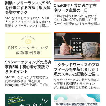
副業・フリーランスでSNS
ChatGPTと共に過ごす在
を仕事にする方法｜収入源
宅ワーク主婦の一日
を増やすテク
主婦がお家でChatGPTを使いま
SNSを活用してフォロワー5000
くり！ChatGPTを活用して在宅
人＆アフィリエイト収益を達成！
ワークを効率的に行う方法を紹介
副業やフリーランスとしてSNS
します。資料作成や文章作成が驚
を活用し、仕事につなげる方法を
くほどスムーズになり、主婦でも
解説。初心者でもできるSNS副
プロフェッショナルなコンテンツ
業の始め方、効率的な学習方法、
を簡単に作成できます。AIライテ
案件獲得のポイントを詳しく紹介
ィングで時間管理も楽々！
します。最短で成果を出すための
秘訣も解説！SNSマーケティン
グを学びたい方はSAKIYOMIスク
ールもチェック！
SNSマーケティングの成功
「クラウドワークスのプロ
事例5選｜初心者が実践で
フィールを更新しました！
きるポイント
私のスキルと経験をご紹
SNSマーケティングで成功する
介」
クラウドワークスで新たな働き方
ための実践事例5選を紹介！
を実現！広報PRやライティン
InstagramでEC売上3倍、TikTok
グ、補助金申請など多岐にわたる
で一夜にしてフォロワー5万人
スキルを持つ私のプロフィール更
増、Twitterで話題化し即完売、
新。副業、求人、会社紹介、
YouTubeで広告収益＋企業案件獲
SEO記事作成、SNSコンテンツ
得、Facebook広告でリード獲得
制作、フルリモートでの柔軟な働
数2倍など、具体的な戦略と成功