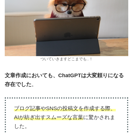
ついていきますどこまでも..！
文章作成においても、ChatGPTは大変頼りになる
存在でした
。
ブログ記事やSNSの投稿文を作成する際、
AIが紡ぎ出すスムーズな言葉
に驚かされま
した。