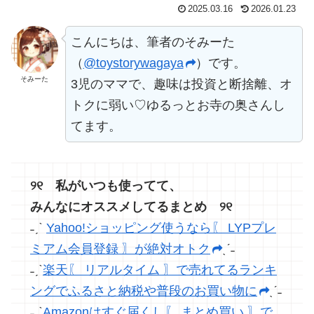
2025.03.16
2026.01.23
こんにちは、筆者のそみーた
（
@toystorywagaya
）です。
そみーた
3児のママで、趣味は投資と断捨離、オ
トクに弱い♡ゆるっとお寺の奥さんし
てます。
୨୧ 私がいつも使ってて、
みんなにオススメしてるまとめ ୨୧
˗ˏˋ
Yahoo!ショッピング使うなら〖 LYPプレ
ミアム会員登録 〗が絶対オトク
ˎˊ˗
˗ˏˋ
楽天〖 リアルタイム 〗で売れてるランキ
ングでふるさと納税や普段のお買い物に
ˎˊ˗
˗ˏˋ
Amazonはすぐ届くし〖 まとめ買い 〗で