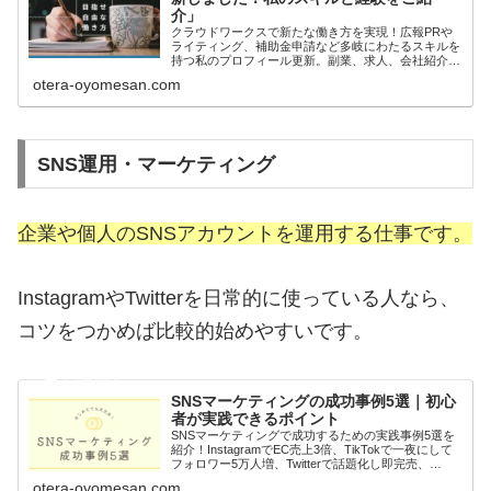
介」
クラウドワークスで新たな働き方を実現！広報PRや
ライティング、補助金申請など多岐にわたるスキルを
持つ私のプロフィール更新。副業、求人、会社紹介、
SEO記事作成、SNSコンテンツ制作、フルリモートで
otera-oyomesan.com
の柔軟な働き方など、多彩なサービスを提供していま
す。詳しくはブログ「Temple Bride」をご覧くださ
い。
SNS運用・マーケティング
企業や個人のSNSアカウントを運用する仕事です。
InstagramやTwitterを日常的に使っている人なら、
コツをつかめば比較的始めやすいです。
SNSマーケティングの成功事例5選｜初心
者が実践できるポイント
SNSマーケティングで成功するための実践事例5選を
紹介！InstagramでEC売上3倍、TikTokで一夜にして
フォロワー5万人増、Twitterで話題化し即完売、
YouTubeで広告収益＋企業案件獲得、Facebook広告
otera-oyomesan.com