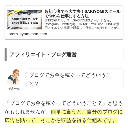
超初心者でも大丈夫！SAKIYOMIスクール
でSNSを仕事にする方法
SNSで稼ぎたい？【SAKIYOMIスクール】なら、
Instagram・Twitter(X)・TikTok・YouTube・LINEの運
用スキルを短期間で習得し、仕事につなげることが可
能！初心者から企業のSNS担当者まで対応。無料説明
otera-oyomesan.com
会でSNS運用の基礎を学び、案件獲得のチャンスを掴
もう！
アフィリエイト・ブログ運営
ブログでお金を稼ぐってどういうこ
と？
そみーた
「ブログでお金を稼ぐってどういうこと？」と思う
かもしれませんが、
簡単に言うと、自分のブログに
広告を貼って、そこから収益を得る仕組みです。