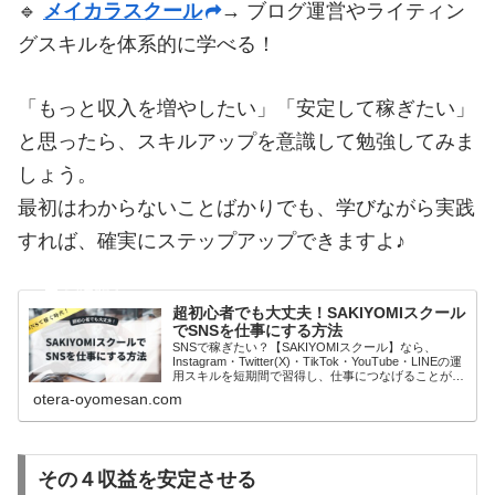
🔹
メイカラスクール
→ ブログ運営やライティン
グスキルを体系的に学べる！
「もっと収入を増やしたい」「安定して稼ぎたい」
と思ったら、スキルアップを意識して勉強してみま
しょう。
最初はわからないことばかりでも、学びながら実践
すれば、確実にステップアップできますよ♪
超初心者でも大丈夫！SAKIYOMIスクール
でSNSを仕事にする方法
SNSで稼ぎたい？【SAKIYOMIスクール】なら、
Instagram・Twitter(X)・TikTok・YouTube・LINEの運
用スキルを短期間で習得し、仕事につなげることが可
能！初心者から企業のSNS担当者まで対応。無料説明
otera-oyomesan.com
会でSNS運用の基礎を学び、案件獲得のチャンスを掴
もう！
その４収益を安定させる