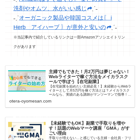
洗剤やオムツ、水がいい感じ
ˎˊ˗
˗ˏˋ
オーガニック製品や韓国コスメは〖 i
Herb アイハーブ 〗が意外と安いの
ˎˊ˗
※当記事内で紹介しているリンクは一部Amazonアソシエイトリン
クがあります
主婦でもできた！月2万円は夢じゃない！
Webライターで稼ぐ方法をメイカラスク
ールで学ぼう【在宅副業】
【在宅副業を始めたい主婦必見！】未経験からWebラ
イターとして月5万円を稼ぐ方法とは？メイカラスク
ールなら、実績のある講師がマンツーマンで指導！ラ
イティングスキルだけでなく、案件獲得のノウハウま
otera-oyomesan.com
で学べるので、最短で収益化が可能。無料相談＆特典
付きで今すぐチェック！
【未経験でもOK】副業で手取りを増や
す！話題のWebマーケ講座「GMA」がす
ごい理由
手取りが増えない…と感じている主婦・会社員・フリ