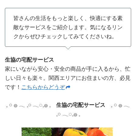
皆さんの生活をもっと楽しく、快適にする素
敵なサービスをご紹介します。気になるリン
クからぜひチェックしてみてくださいね。
生協の宅配サービス
家にいながら安心・安全の商品が手に入るから、忙
しい日々も楽々。関西エリアにお住まいの方、必見
です！
こちらからどうぞ
𓈒 𓏸 𓐍 𓂃 𓈒𓏸 𓂃◌𓈒𓐍 𓈒
生協の宅配サービス
𓈒 𓏸 𓐍 𓂃
𓈒𓏸 𓂃◌𓈒𓐍 𓈒