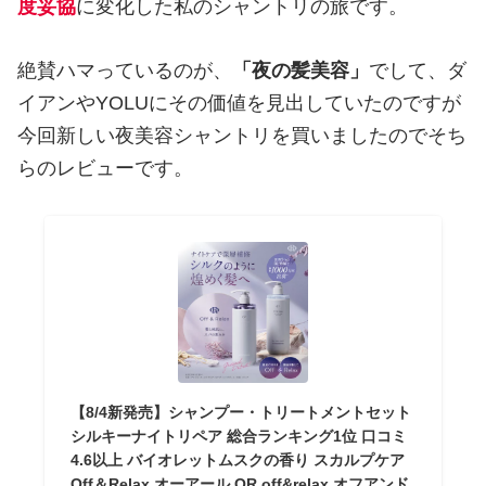
度妥協
に変化した私のシャントリの旅です。
絶賛ハマっているのが、
「夜の髪美容」
でして、ダ
イアンやYOLUにその価値を見出していたのですが
今回新しい夜美容シャントリを買いましたのでそち
らのレビューです。
【8/4新発売】シャンプー・トリートメントセット
シルキーナイトリペア 総合ランキング1位 口コミ
4.6以上 バイオレットムスクの香り スカルプケア
Off＆Relax オーアール OR off&relax オフアンド