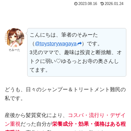
2023.08.16
2026.01.24
こんにちは、筆者のそみーた
（
@toystorywagaya
）です。
そみーた
3児のママで、趣味は投資と断捨離、オ
トクに弱い♡ゆるっとお寺の奥さんし
てます。
どうも、日々のシャンプー＆トリートメント難民の
私です。
産後から髪質変化により、
コスパ・流行り・デザイ
ン重視
だった自分が
栄養成分・効果・価格はある程