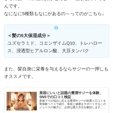
んです。
なになに5種類もなにがあるの～ってのがこちら↓
＜髪の5大保湿成分＞
ユズセラミド、コエンザイムQ10、トレハロー
ス、浸透型ヒアルロン酸、大豆タンパク
また、髪自身に栄養を与えるならサジーの一押しも
オススメです。
美容にいいと話題の豊潤サジーを体験、
SNSでの口コミ検証
産後ママの悩みに応える豊潤サジーの効果と口コミを
実体験ベースで紹介。美容と健康をサポートするこの
ジュースの魅力と、お得な購入方法を解説します。自
分のケアに少しの時間を。