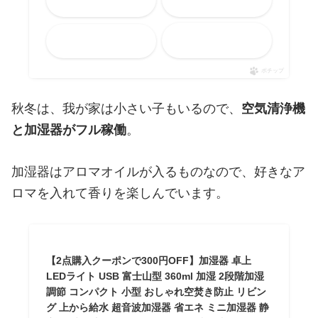
メルカリ
Yahooショッピング
ポチップ
秋冬は、我が家は小さい子もいるので、
空気清浄機
と加湿器がフル稼働
。
加湿器はアロマオイルが入るものなので、好きなア
ロマを入れて香りを楽しんでいます。
【2点購入クーポンで300円OFF】加湿器 卓上
LEDライト USB 富士山型 360ml 加湿 2段階加湿
調節 コンパクト 小型 おしゃれ空焚き防止 リビン
グ 上から給水 超音波加湿器 省エネ ミニ加湿器 静