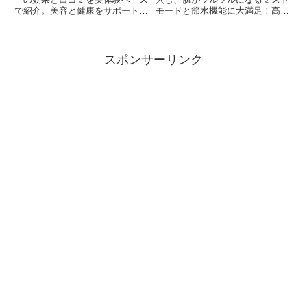
で紹介。美容と健康をサポートす
モードと節水機能に大満足！高級
るこのジュースの魅力と、お得な
感のあるデザインも魅力。家族も
購入方法を解説します。自分のケ
喜ぶ美肌ケアアイテムで、おうち
アに少しの時間を。
時間を楽しんでいます。」
スポンサーリンク