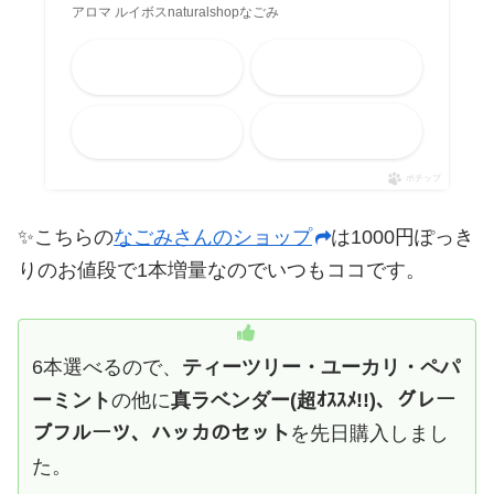
アロマ ルイボスnaturalshopなごみ
Amazon
楽天市場
メルカリ
Yahooショッピング
ポチップ
✨こちらの
なごみさんのショップ
は1000円ぽっき
りのお値段で1本増量なのでいつもココです。
6本選べるので、
ティーツリー・ユーカリ・ペパ
ーミント
の他に
真ラベンダー(超ｵｽｽﾒ!!)、グレー
プフルーツ、ハッカのセット
を先日購入しまし
た。