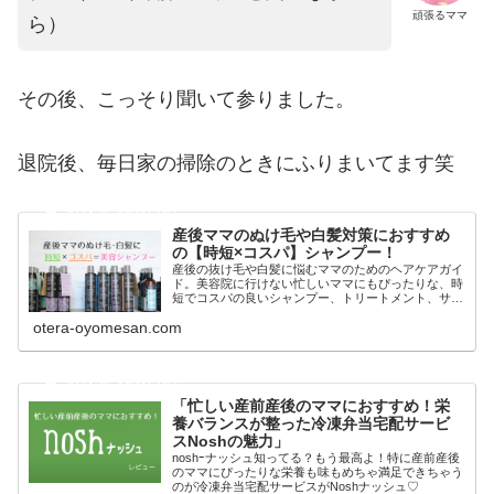
頑張るママ
ら）
その後、こっそり聞いて参りました。
退院後、毎日家の掃除のときにふりまいてます笑
産後ママのぬけ毛や白髪対策におすすめ
の【時短×コスパ】シャンプー！
産後の抜け毛や白髪に悩むママのためのヘアケアガイ
ド。美容院に行けない忙しいママにもぴったりな、時
短でコスパの良いシャンプー、トリートメント、サプ
リメントを紹介。頭皮ケアから内側からの栄養補給ま
otera-oyomesan.com
で、産後の髪の悩みを解決します。無添加・オーガニ
ック成分で安心して使える美髪アイテムも。
「忙しい産前産後のママにおすすめ！栄
養バランスが整った冷凍弁当宅配サービ
スNoshの魅力」
noshｰナッシュ知ってる？もう最高よ！特に産前産後
のママにぴったりな栄養も味もめちゃ満足できちゃう
のが冷凍弁当宅配サービスがNoshナッシュ♡