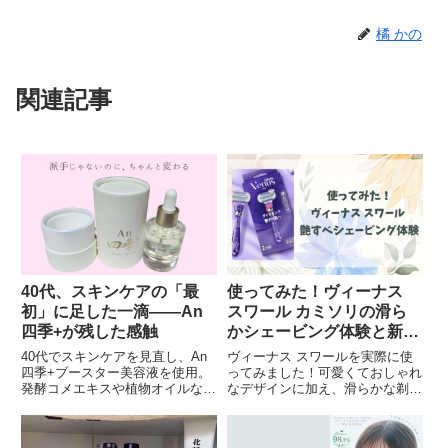
橘 かの
関連記事
40代、スキンケアの「最
使ってみた！ヴィーナス
初」に足した一滴——An
スワール カミソリの滑ら
四季+が残した感触
かシェービング体験と新ラ
インナップ
40代でスキンケアを見直し、An
ヴィーナス スワールを実際に使
四季+ブースター美容液を使用。
ってみました！可愛くておしゃれ
発酵コメエキスや植物オイルなど
なデザインに加え、滑らかな剃り
の成分、浸透の変化、使用感、日
心地が魅力です。新技術スキンク
本製ならではの品質まで具体的に
ッションテクノロジーでひりつき
レビューしています。
感が軽減され、敏感肌にも優しい