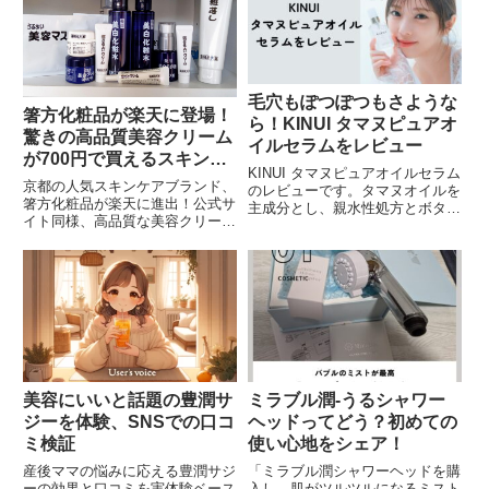
使い心地。旧製品との違いや特長
を詳しく紹介しています。ぜひ、
艶すべ肌を体験してみてくださ
い。
毛穴もぽつぽつもさような
箸方化粧品が楽天に登場！
ら！KINUI タマヌピュアオ
驚きの高品質美容クリーム
イルセラムをレビュー
が700円で買えるスキンケ
KINUI タマヌピュアオイルセラム
アシリーズ
京都の人気スキンケアブランド、
のレビューです。タマヌオイルを
箸方化粧品が楽天に進出！公式サ
主成分とし、親水性処方とボタニ
イト同様、高品質な美容クリーム
カルオイルが融合したスキンケア
や保湿成分豊富な商品をオンライ
アイテムです。肌の水分を引き寄
ンで手軽に購入できます。送料無
せ、潤いを与え、健康的な美肌を
料ラインも低くなり、さらにお得
目指します。敏感肌の方にも安心
に。今すぐチェックして、素晴ら
してお使いいただけます。
しいスキンケア体験を！
美容にいいと話題の豊潤サ
ミラブル潤-うるシャワー
ジーを体験、SNSでの口コ
ヘッドってどう？初めての
ミ検証
使い心地をシェア！
産後ママの悩みに応える豊潤サジ
「ミラブル潤シャワーヘッドを購
ーの効果と口コミを実体験ベース
入し、肌がツルツルになるミスト