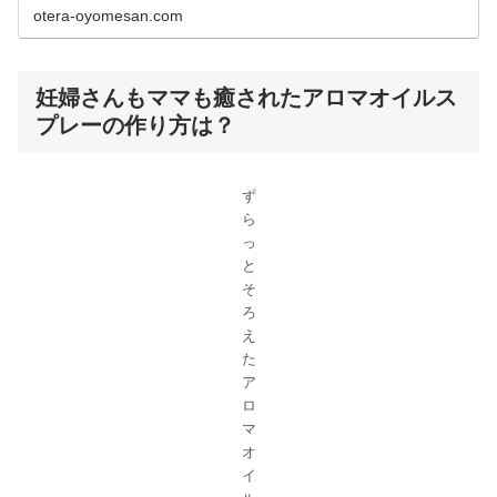
otera-oyomesan.com
妊婦さんもママも癒されたアロマオイルス
プレーの作り方は？
ず
ら
っ
と
そ
ろ
え
た
ア
ロ
マ
オ
イ