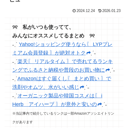
2024.12.24
2026.01.23
୨୧ 私がいつも使ってて、
みんなにオススメしてるまとめ ୨୧
˗ˏˋ
Yahoo!ショッピング使うなら〖 LYPプレ
ミアム会員登録 〗が絶対オトク
ˎˊ˗
˗ˏˋ
楽天〖 リアルタイム 〗で売れてるランキ
ングでふるさと納税や普段のお買い物に
ˎˊ˗
˗ˏˋ
Amazonはすぐ届くし〖 まとめ買い 〗で
洗剤やオムツ、水がいい感じ
ˎˊ˗
˗ˏˋ
オーガニック製品や韓国コスメは〖 i
Herb アイハーブ 〗が意外と安いの
ˎˊ˗
※当記事内で紹介しているリンクは一部Amazonアソシエイトリン
クがあります