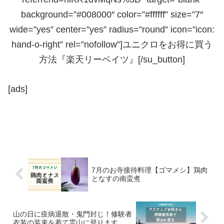
background=”#008000″ color=”#ffffff” size=”7″
wide=”yes” center=”yes” radius=”round” icon=”icon:
hand-o-right” rel=”nofollow”]ユニクロをお得に買う
方法『楽天リーベイツ』[/su_button]
[ads]
7月のお寺接待料理【ゴマメシ】鶏肉
となすの南蛮煮
山の日に疫病退散・鬼門封じ！修験者
衣装の装束を着て霊山に登ります。