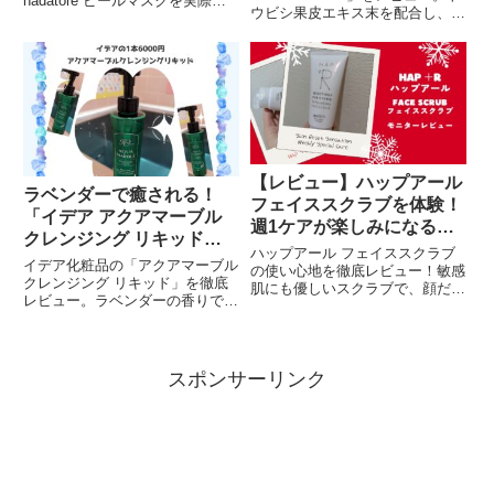
hadatore ピールマスクを実際に
ウビシ果皮エキス末を配合し、
使ったモニターレビューを紹介。
AGEs（終末糖化産物）に着目し
ピーリング効果と保湿成分でツル
たインナーケアサプリの飲みやす
ツル肌を実現！
さや第一印象を紹介します。
【レビュー】ハップアール
ラベンダーで癒される！
フェイススクラブを体験！
「イデア アクアマーブル
週1ケアが楽しみになるそ
クレンジング リキッド」
の魅力とは？
ハップアール フェイススクラブ
体験談
イデア化粧品の「アクアマーブル
の使い心地を徹底レビュー！敏感
クレンジング リキッド」を徹底
肌にも優しいスクラブで、顔だけ
レビュー。ラベンダーの香りでリ
でなく全身のケアが可能。週1回
ラックスしながら、少量でしっか
のスペシャルケアでザラつき・く
りメイクを落とし、ダブル洗顔不
すみを解消し、ツルツルでなめら
要の優れもの。敏感肌や乾燥肌に
かな肌を手に入れましょう。パッ
も優しく、ヒアルロン酸配合でつ
ケージデザインもおしゃれで、ギ
スポンサーリンク
っぱらず潤いが持続します。忙し
フトにも最適です。
い日常にぴったりのクレンジング
オイルです。