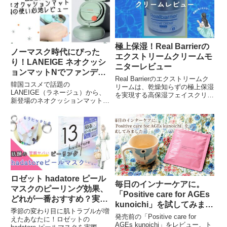
極上保湿！Real Barrierの
ノーマスク時代にぴった
エクストリームクリームモ
り！LANEIGE ネオクッシ
ニターレビュー
ョンマットNでファンデが
Real Barrierのエクストリームク
密着美肌へ
韓国コスメで話題の
リームは、乾燥知らずの極上保湿
LANEIGE（ラネージュ）から、
を実現する高保湿フェイスクリー
新登場のネオクッションマットN
ムです。こっくりとしたテクスチ
をレビュー！ 軽いのにしっかり
ャーで肌にしっかりと馴染み、ト
密着、長時間不安になりにくい美
リプルセラミドが肌を守ります。
肌が続くクッションファンデ。
実際に使ってみた感想をレポー
敏感肌にも優しい処方で、自然な
ト！
マット肌を取り置き。Qoo10や楽
天、Amazonで購入可能！
ロゼット hadatore ピール
毎日のインナーケアに。
マスクのピーリング効果、
「Positive care for AGEs
どれが一番おすすめ？実際
kunoichi」を試してみまし
に試してみた！
季節の変わり目に肌トラブルが増
た
発売前の「Positive care for
えたあなたに！ロゼットの
AGEs kunoichi」をレビュー。ト