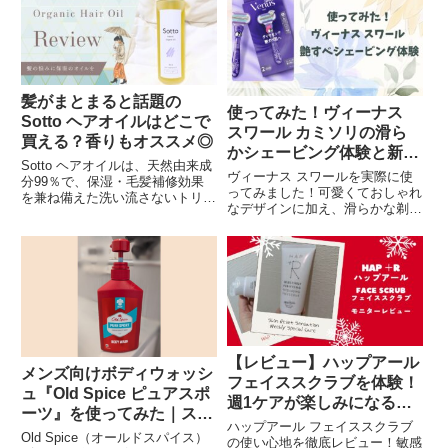
プ！プレゼントにも最適なこのハ
ンドクリームをぜひ試してみてく
ださい。公式サイトやオンライン
で購入可能です。
髪がまとまると話題の
使ってみた！ヴィーナス
Sotto ヘアオイルはどこで
スワール カミソリの滑ら
買える？香りもオススメ◎
かシェービング体験と新ラ
Sotto ヘアオイルは、天然由来成
インナップ
ヴィーナス スワールを実際に使
分99％で、保湿・毛髪補修効果
ってみました！可愛くておしゃれ
を兼ね備えた洗い流さないトリー
なデザインに加え、滑らかな剃り
トメント。梅雨の湿気から髪を守
心地が魅力です。新技術スキンク
り、熱ダメージにも対応。手軽に
ッションテクノロジーでひりつき
髪の悩みを解決しましょう！
感が軽減され、敏感肌にも優しい
使い心地。旧製品との違いや特長
を詳しく紹介しています。ぜひ、
艶すべ肌を体験してみてくださ
い。
【レビュー】ハップアール
メンズ向けボディウォッシ
フェイススクラブを体験！
ュ『Old Spice ピュアスポ
週1ケアが楽しみになるそ
ーツ』を使ってみた｜スポ
の魅力とは？
ハップアール フェイススクラブ
ーツ後に爽やかなな香り
Old Spice（オールドスパイス）
の使い心地を徹底レビュー！敏感