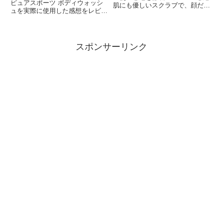
ピュアスポーツ ボディウォッシ
肌にも優しいスクラブで、顔だけ
ュを実際に使用した感想をレビュ
でなく全身のケアが可能。週1回
ー。エキゾチックで個性的な香り
のスペシャルケアでザラつき・く
や洗い上がり、夫婦で使った印
すみを解消し、ツルツルでなめら
象、口コミ情報も紹介します。
かな肌を手に入れましょう。パッ
ケージデザインもおしゃれで、ギ
スポンサーリンク
フトにも最適です。