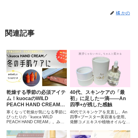
橘 かの
関連記事
乾燥する季節の必須アイテ
40代、スキンケアの「最
ム！kuocaのWILD
初」に足した一滴——An
PEACH HAND CREAMで
四季+が残した感触
贅沢な手肌ケア
寒くなって乾燥が気になる季節に
40代でスキンケアを見直し、An
ぴったりの「kuoca WILD
四季+ブースター美容液を使用。
PEACH HAND CREAM」。みず
発酵コメエキスや植物オイルなど
みずしいピーチの香りとおしゃれ
の成分、浸透の変化、使用感、日
なロクシタン風デザインで、手肌
本製ならではの品質まで具体的に
をケアしながらテンションもアッ
レビューしています。