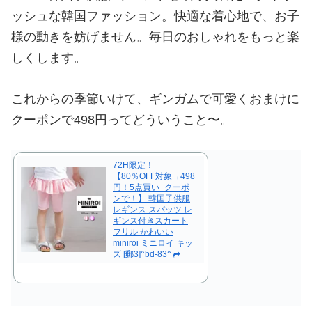
ッシュな韓国ファッション。快適な着心地で、お子
様の動きを妨げません。毎日のおしゃれをもっと楽
しくします。
これからの季節いけて、ギンガムで可愛くおまけに
クーポンで498円ってどういうこと〜。
72H限定！
【80％OFF対象→498
円！5点買い+クーポ
ンで！】 韓国子供服
レギンス スパッツ レ
ギンス付きスカート
フリル かわいい
miniroi ミニロイ キッ
ズ [郵3]^bd-83^