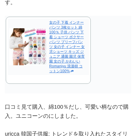
す。
女の子 下着 インナー
パンツ 3枚セット 綿
100％ 子供 パンツ 下
着 ショーツ ボクサー
パンツ ブリーフパン
ツ 女の子 インナー 女
児ショーツ キッズ ジ
ュニア 通園 園児 保育
園 女の子 かわいい
Romanjyu 浪漫樹 コ
ットン100%
口コミ見て購入、綿100％だし、可愛い柄なので購
入。ユニコーンのにしました。
uricca 韓国子供服: トレンドを取り入れたスタイリ