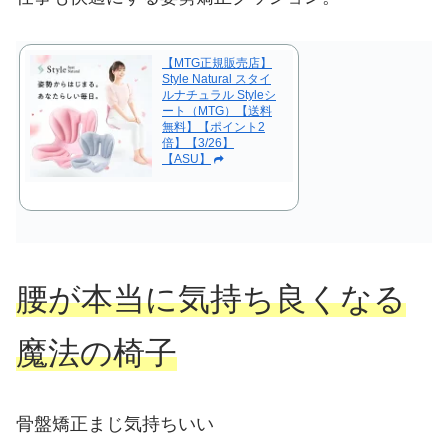
【MTG正規販売店】
Style Natural スタイ
ルナチュラル Styleシ
ート（MTG）【送料
無料】【ポイント2
倍】【3/26】
【ASU】
腰が本当に気持ち良くなる
魔法の椅子
骨盤矯正まじ気持ちいい