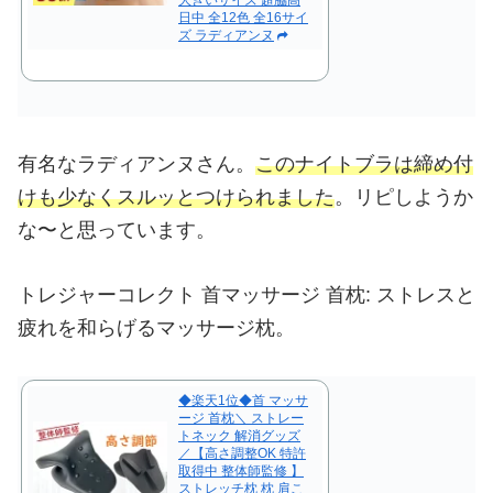
日中 全12色 全16サイ
ズ ラディアンヌ
有名なラディアンヌさん。
このナイトブラは締め付
けも少なくスルッとつけられました
。リピしようか
な〜と思っています。
トレジャーコレクト 首マッサージ 首枕: ストレスと
疲れを和らげるマッサージ枕。
◆楽天1位◆首 マッサ
ージ 首枕＼ ストレー
トネック 解消グッズ
／【高さ調整OK 特許
取得中 整体師監修 】
ストレッチ枕 枕 肩こ