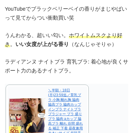
YouTubeでブラックベリーベイの香りがまじやばい
って見てからつい衝動買い笑
うんわかる、超いい匂い。
ホワイトムスクより好
き
。
いい女度が上がる香り
（なんじゃそりゃ）
ラディアンヌ ナイトブラ 育乳ブラ: 着心地が良くサ
ポート力のあるナイトブラ。
＼半額・18日
(月)23:59迄／育乳ブ
ラ 小胸 離れ胸 脇肉
脇高ブラ 脇肉カップ
インブラ ナイトブラ
ブラジャー ブラ 盛り
ブラ 脇肉 aカップ 脇
高ブラ 離れ 谷間 盛れ
る 補正 下着 昼夜兼用
大きいサイズ 超脇高