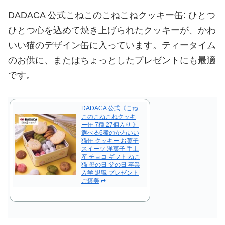
DADACA 公式こねこのこねこねクッキー缶: ひとつ
ひとつ心を込めて焼き上げられたクッキーが、かわ
いい猫のデザイン缶に入っています。ティータイム
のお供に、またはちょっとしたプレゼントにも最適
です。
DADACA 公式《こね
このこねこねクッキ
ー缶 7種 27個入り 》
選べる6種のかわいい
猫缶 クッキー お菓子
スイーツ 洋菓子 手土
産 チョコ ギフト ねこ
猫 母の日 父の日 卒業
入学 退職 プレゼント
ご褒美