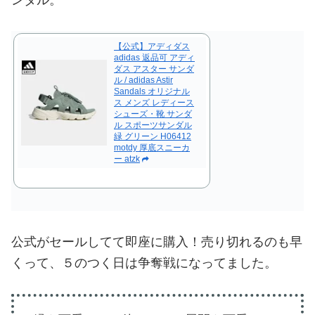
ンダル。
【公式】アディダス
adidas 返品可 アディ
ダス アスター サンダ
ル / adidas Astir
Sandals オリジナル
ス メンズ レディース
シューズ・靴 サンダ
ル スポーツサンダル
緑 グリーン H06412
motdy 厚底スニーカ
ー atzk
公式がセールしてて即座に購入！売り切れるのも早
くって、５のつく日は争奪戦になってました。