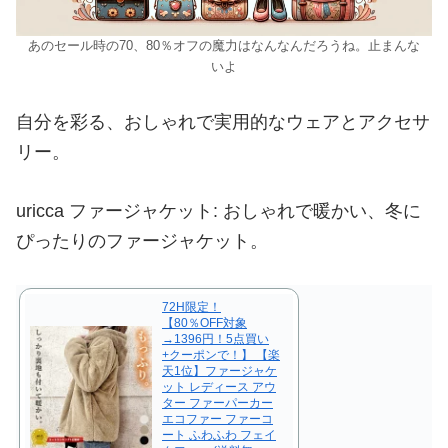
あのセール時の70、80％オフの魔力はなんなんだろうね。止まんな
いよ
自分を彩る、おしゃれで実用的なウェアとアクセサ
リー。
uricca ファージャケット: おしゃれで暖かい、冬に
ぴったりのファージャケット。
72H限定！
【80％OFF対象
→1396円！5点買い
+クーポンで！】 【楽
天1位】ファージャケ
ット レディース アウ
ター ファーパーカー
エコファー ファーコ
ート ふわふわ フェイ