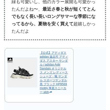
緑も可愛いし、他のカラー展開も可愛かっ
たんだよね〜、
最近さ春と秋が短くてとん
でもなく長い長いロングサマーな季節にな
ってるから、夏物を安く買えて
超嬉しかっ
たんだよ
【公式】アディダス
adidas 返品可 アディ
ダス アスター サンダ
ル / adidas Astir
Sandals オリジナル
ス メンズ レディース
シューズ・靴 サンダ
ル スポーツサンダル
黒 ブラック HP9569
motdy 厚底スニーカ
ー atzk