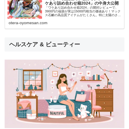
ケあり詰め合わせ箱2024」の中身大公開
「ワケあり詰め合わせ箱2024」の開封レビューで、
3900円の福袋が実は15000円相当の価値あり！マック
ス石鹸の高品質アイテムがたくさん。特に太陽のさち
シリーズや汗かきエステシリーズが嬉しいサプライ
otera-oyomesan.com
ズ。無添加ボディソープも含まれ、家族全員で安心し
て使えます。毎日のバスタイムがもっと特別になる福
袋レビューをご紹介。
ヘルスケア & ビューティー