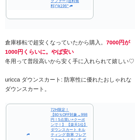
クファー (送料無
料)^jk196^
倉庫移転で超安くなっていたから購入。
7000円が
1000円くらいに。やば安い
冬用って普段高いから安く手に入れられて嬉しい♡
uricca ダウンスカート: 防寒性に優れたおしゃれな
ダウンスカート。
72H限定！
【80％OFF対象→998
円！5点買い+クーポ
ンで！】 【楽天1位】
ダウンスカート キル
ティング 防寒 フレア
スカート ミモレ丈 ボ