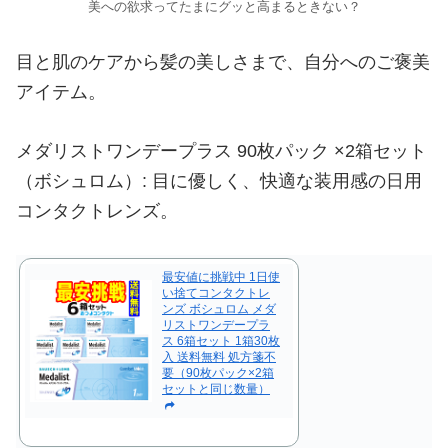
美への欲求ってたまにグッと高まるときない？
目と肌のケアから髪の美しさまで、自分へのご褒美
アイテム。
メダリストワンデープラス 90枚パック ×2箱セット
（ボシュロム）: 目に優しく、快適な装用感の日用
コンタクトレンズ。
最安値に挑戦中 1日使
い捨てコンタクトレ
ンズ ボシュロム メダ
リストワンデープラ
ス 6箱セット 1箱30枚
入 送料無料 処方箋不
要（90枚パック×2箱
セットと同じ数量）