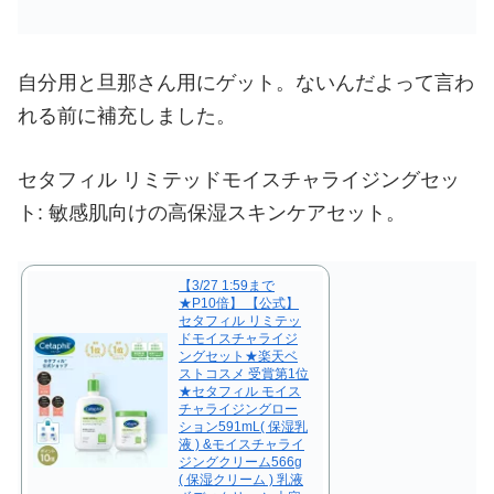
自分用と旦那さん用にゲット。ないんだよって言わ
れる前に補充しました。
セタフィル リミテッドモイスチャライジングセッ
ト: 敏感肌向けの高保湿スキンケアセット。
【3/27 1:59まで
★P10倍】 【公式】
セタフィル リミテッ
ドモイスチャライジ
ングセット★楽天ベ
ストコスメ 受賞第1位
★セタフィル モイス
チャライジングロー
ション591mL( 保湿乳
液 ) &モイスチャライ
ジングクリーム566g
( 保湿クリーム ) 乳液