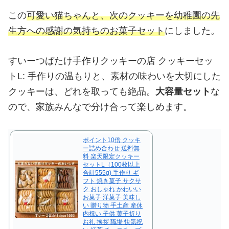
この
可愛い猫ちゃんと、次のクッキーを幼稚園の先
生方への感謝の気持ちのお菓子セット
にしました。
すいーつばたけ手作りクッキーの店 クッキーセッ
トL: 手作りの温もりと、素材の味わいを大切にした
クッキーは、どれを取っても絶品。
大容量セット
な
ので、家族みんなで分け合って楽しめます。
ポイント10倍 クッキ
ー詰め合わせ 送料無
料 楽天限定クッキー
セットL（100枚以上
合計555g) 手作り ギ
フト 焼き菓子 サクサ
ク おしゃれ かわいい
お菓子 洋菓子 美味し
い 贈り物 手土産 産休
内祝い 子供 菓子折り
お礼 挨拶 職場 快気祝