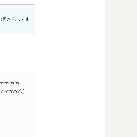
の奥さんしてま
?????
??????近