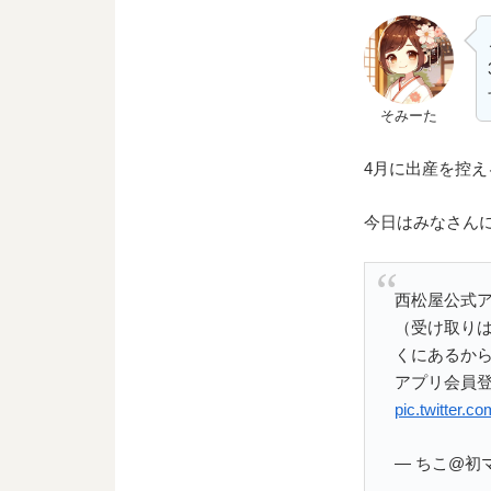
そみーた
4月に出産を控
今日はみなさん
西松屋公式ア
（受け取りは
くにあるから
アプリ会員登
pic.twitter.
— ちこ@初マタ