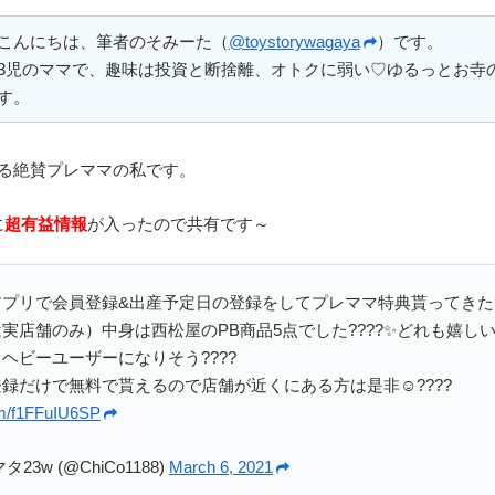
こんにちは、筆者のそみーた（
@toystorywagaya
）です。
3児のママで、趣味は投資と断捨離、オトクに弱い♡ゆるっとお寺
す。
える絶賛プレママの私です。
に
超有益情報
が入ったので共有です～
プリで会員登録&出産予定日の登録をしてプレママ特典貰ってきた???
実店舗のみ）中身は西松屋のPB商品5点でした????✨どれも嬉しい??
ヘビーユーザーになりそう????
録だけで無料で貰えるので店舗が近くにある方は是非☺️????
com/f1FFuIU6SP
23w (@ChiCo1188)
March 6, 2021