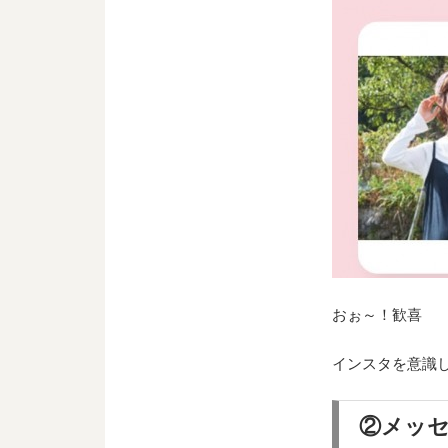
おぉ～！歓喜
インスタを意識
②メッ