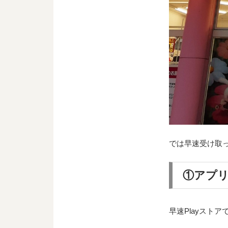
では早速受け取
①アプ
早速Playスト